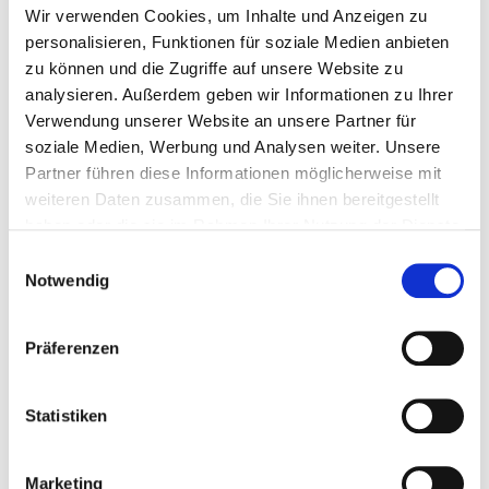
Wir verwenden Cookies, um Inhalte und Anzeigen zu
personalisieren, Funktionen für soziale Medien anbieten
zu können und die Zugriffe auf unsere Website zu
analysieren. Außerdem geben wir Informationen zu Ihrer
Verwendung unserer Website an unsere Partner für
Sauna-Bereich
soziale Medien, Werbung und Analysen weiter. Unsere
Partner führen diese Informationen möglicherweise mit
Entspannt Euch in einer unserer beiden Saunen. Wir
weiteren Daten zusammen, die Sie ihnen bereitgestellt
bieten finnische Sauna und Sanarium. Genießt
haben oder die sie im Rahmen Ihrer Nutzung der Dienste
anschließend unseren freundlich gestalteten
gesammelt haben.
Ruhebereich (In- und Outdoor).
Einwilligungsauswahl
Notwendig
Präferenzen
Statistiken
Marketing