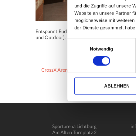
und die Zugriffe auf unsere 
Website an unsere Partner fü
möglicherweise mit weiteren
der Dienste gesammelt habe
Entspannt Euch in einer unserer beiden Saunen.
und Outdoor).
Einwilligungsauswahl
Notwendig
Beitragsnavigation
←
CrossX Arena
ABLEHNEN
Sportarena Lichtburg
in
Am Alten Turnplatz 2